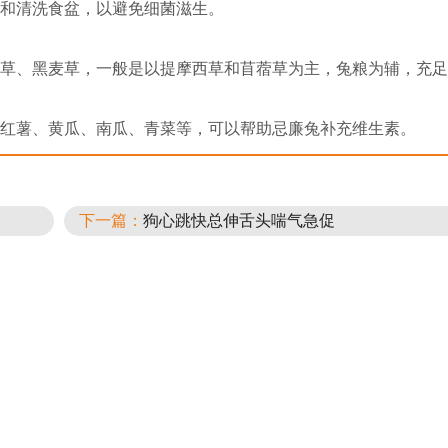
和清洗食盆，以避免细菌滋生。
草、黑麦草，一般是以提摩西草和苜蓿草为主，兔粮为辅，充足
红薯、黄瓜、南瓜、青菜等，可以帮助忌廉兔补充维生素。
下一篇：
狗心跳快总伸舌头喘气急促