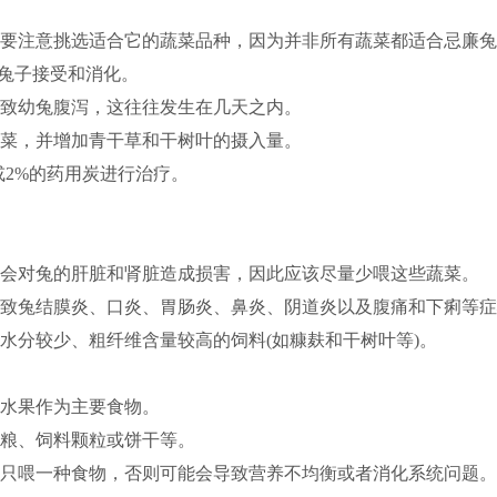
要注意挑选适合它的蔬菜品种，因为并非所有蔬菜都适合忌廉兔
被兔子接受和消化。
导致幼兔腹泻，这往往发生在几天之内。
菜，并增加青干草和干树叶的摄入量。
或2%的药用炭进行治疗。
会对兔的肝脏和肾脏造成损害，因此应该尽量少喂这些蔬菜。
致兔结膜炎、口炎、胃肠炎、鼻炎、阴道炎以及腹痛和下痢等症
水分较少、粗纤维含量较高的饲料(如糠麸和干树叶等)。
水果作为主要食物。
粮、饲料颗粒或饼干等。
只喂一种食物，否则可能会导致营养不均衡或者消化系统问题。