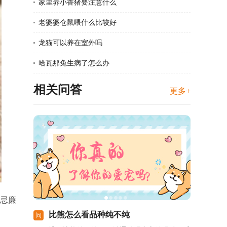
家里养小香猪要注意什么
老婆婆仓鼠喂什么比较好
龙猫可以养在室外吗
哈瓦那兔生病了怎么办
相关问答
更多+
忌廉
比熊怎么看品种纯不纯
问