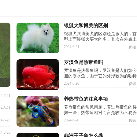
银狐犬和博美的区别
银狐犬跟博美犬的区别还是很大的，首
型上面银狐犬要大的多，其次在外表上
狐犬更偏向狐狸的造型
2024-6-21
阅读
罗汉鱼是热带鱼吗
罗汉鱼是热带鱼吗，罗汉鱼是人们如今
迎的淡水鱼，由于它的外形较为的独特
许多人喜爱在家中养它
2024-6-20
阅读
24-6-21
养热带鱼的注意事项
养热带鱼的常见问题，养过热带鱼的将
24-6-21
握一些，热带鱼相对而言是较为不易养
鱼，因此在养热带鱼的
24-6-20
2024-6-20
阅读
24-6-20
非洲王子鱼怎么养