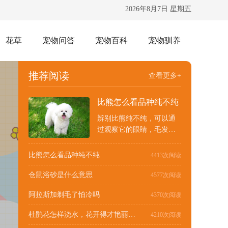
2026年8月7日 星期五
花草
宠物问答
宠物百科
宠物驯养
推荐阅读
查看更多+
比熊怎么看品种纯不纯
辨别比熊纯不纯，可以通
过观察它的眼睛，毛发，
形态步伐来判定。眼睛：
比熊犬的眼睛大...
比熊怎么看品种纯不纯
4413次阅读
仓鼠浴砂是什么意思
4577次阅读
阿拉斯加剃毛了怕冷吗
4370次阅读
杜鹃花怎样浇水，花开得才艳丽而且花期又长
4210次阅读