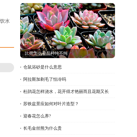
饮水
比熊怎么看品种纯不纯
仓鼠浴砂是什么意思
阿拉斯加剃毛了怕冷吗
杜鹃花怎样浇水，花开得才艳丽而且花期又长
苏铁盆景应如何对叶片造型？
迎春花怎么养?
长毛金丝熊为什么贵