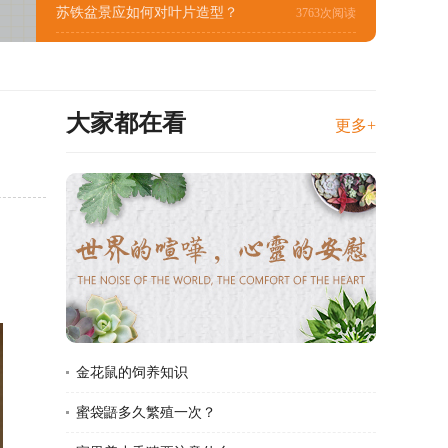
苏铁盆景应如何对叶片造型？
3763次阅读
大家都在看
更多+
金花鼠的饲养知识
蜜袋鼯多久繁殖一次？