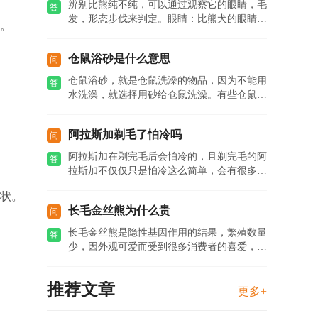
辨别比熊纯不纯，可以通过观察它的眼睛，毛
答
发，形态步伐来判定。眼睛：比熊犬的眼睛
。
大...
仓鼠浴砂是什么意思
问
仓鼠浴砂，就是仓鼠洗澡的物品，因为不能用
答
水洗澡，就选择用砂给仓鼠洗澡。有些仓鼠
并...
阿拉斯加剃毛了怕冷吗
问
阿拉斯加在剃完毛后会怕冷的，且剃完毛的阿
答
拉斯加不仅仅只是怕冷这么简单，会有很多
问...
状。
长毛金丝熊为什么贵
问
长毛金丝熊是隐性基因作用的结果，繁殖数量
答
少，因外观可爱而受到很多消费者的喜爱，
所...
推荐文章
更多+