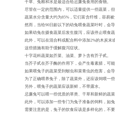
干草、兔粮和水是最适合给忌廉兔食用的食物。
尽管在一定的范围内，可以适量提供一些蔬菜，但
蔬菜水分含量大约为85%，它们富含纤维，容易
然而，当给90日龄以下的幼兔喂食蔬菜叶时，会
如果幼兔在摄食蔬菜后发生腹泻，应该停止喂食蔬
此外，可以在混合料或配合料中添加2%的木炭末
这些措施有助于缓解腹泻症状。
十字花科蔬菜如芥菜、油菜、萝卜含有芥子甙。
当芥子甙在芥子酶的作用下，会产生毒素腈，可能
如果喂兔子的蔬菜受到蚜虫和菜青虫的危害，会导
为了正确喂养兔子，除了蔬菜外，还应该饲喂一些
另外，喂兔子的蔬菜应该新鲜，不带露水。
忌廉兔可以喂一些优质的草类、干草和新鲜的蔬菜
此外，可以添加一些专门为兔子准备的饲料，如兔
需要注意的是，兔子的饮食应该是多样化的，不要