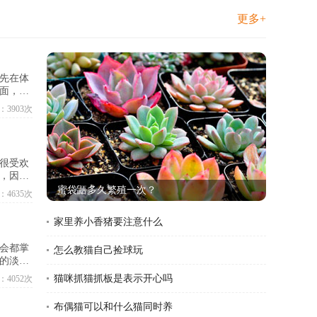
更多+
先在体
面，银
：3903次
很受欢
，因此
蜜袋鼯多久繁殖一次？
：4635次
家里养小香猪要注意什么
会都掌
怎么教猫自己捡球玩
的淡水
猫咪抓猫抓板是表示开心吗
：4052次
布偶猫可以和什么猫同时养